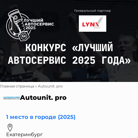
Перейти
к
Генеральный партнер
содержимому
КОНКУРС «ЛУЧШИЙ
АВТОСЕРВИС 2025 ГОДА»
Главная страница
»
Autounit. pro
Autounit. pro
1 место в городе (2025)
Екатеринбург