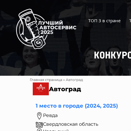
Перейти
к
содержимому
ТОП 3 в стране
КОНКУР
Главная страница
»
Автоград
Автоград
1 место в городе (2024, 2025)
Ревда
Свердловская область