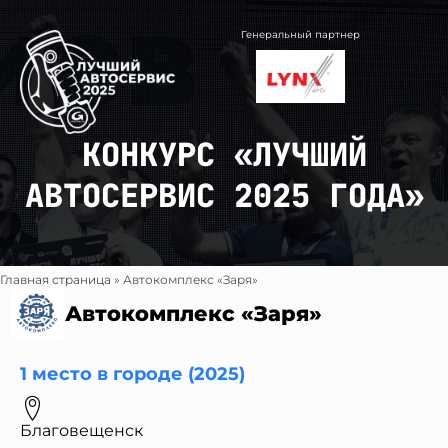
Перейти
к
Генеральный партнер
содержимому
КОНКУРС «ЛУЧШИЙ
АВТОСЕРВИС 2025 ГОДА»
Главная страница
»
Автокомплекс «Заря»
Автокомплекс «Заря»
1 место в городе (2025)
Благовещенск