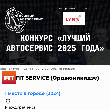
Перейти
к
Генеральный партнер
содержимому
КОНКУРС «ЛУЧШИЙ
АВТОСЕРВИС 2025 ГОДА»
Главная страница
»
FIT SERVICE (Орджоникидзе)
FIT SERVICE (Орджоникидзе)
1 место в городе (2024)
Междуреченск