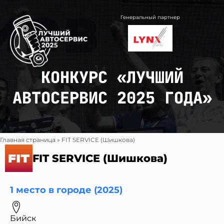
Перейти
к
Генеральный партнер
содержимому
КОНКУРС «ЛУЧШИЙ
АВТОСЕРВИС 2025 ГОДА»
Главная страница
»
FIT SERVICE (Шишкова)
FIT SERVICE (Шишкова)
1 место в городе (2025)
Бийск