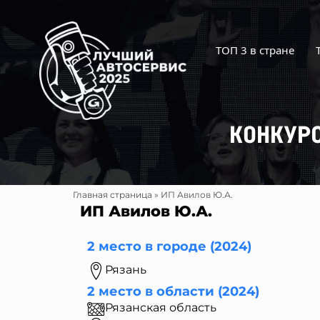
Перейти
к
содержимому
ТОП 3 в стране
КОНКУР
Главная страница
»
ИП Авилов Ю.А.
ИП Авилов Ю.А.
2 место в городе (2024)
Рязань
2 место в области (2024)
Рязанская область