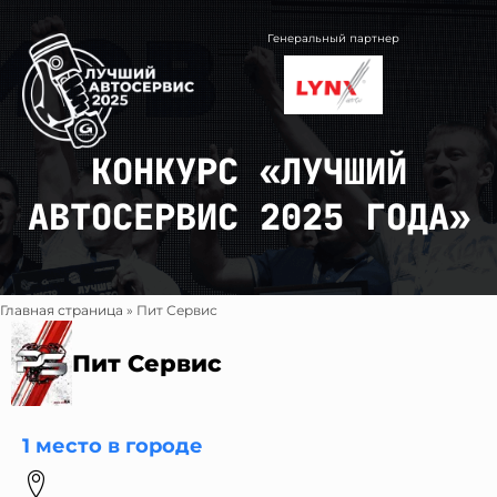
Перейти
к
Генеральный партнер
содержимому
КОНКУРС «ЛУЧШИЙ
АВТОСЕРВИС 2025 ГОДА»
Главная страница
»
Пит Сервис
Пит Сервис
1 место в городе