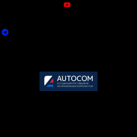
Youtube
ПО ВСЕМ ИНТЕРЕСУЮЩИМ ВАС ВОПРОСАМ ВЫ
МОЖЕТЕ СВЯЗАТЬСЯ С НАМИ:
Задать вопрос
Пн-Пт: 09.00-18.00 (по мск.)
Сб-Вс: выходной
+7 495 858-52-99
Организатор премии
АВТОКОМ
— крупнейшее объединение участников рынка
послегарантийного обслуживания автомобилей в России.
117246, г. Москва, Научный проезд, дом 17, офис 8-30
Генеральный партнер