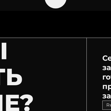
Ы
С
ТЬ
з
г
п
ИЕ?
за
R