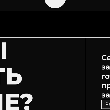
Ы
С
ТЬ
з
г
п
ИЕ?
за
R