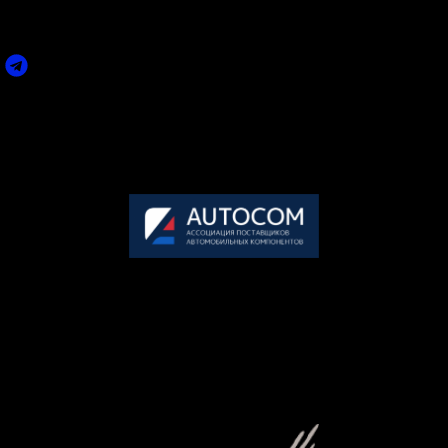
ПО ВСЕМ ИНТЕРЕСУЮЩИМ ВАС ВОПРОСАМ ВЫ
МОЖЕТЕ СВЯЗАТЬСЯ С НАМИ:
Задать вопрос
Пн-Пт: 09.00-18.00 (по мск.)
Сб-Вс: выходной
+7 495 858-52-99
Организатор премии
АВТОКОМ
— крупнейшее объединение участников рынка
послегарантийного обслуживания автомобилей в России.
117246, г. Москва, Научный проезд, дом 17, офис 8-30
Генеральный партнер