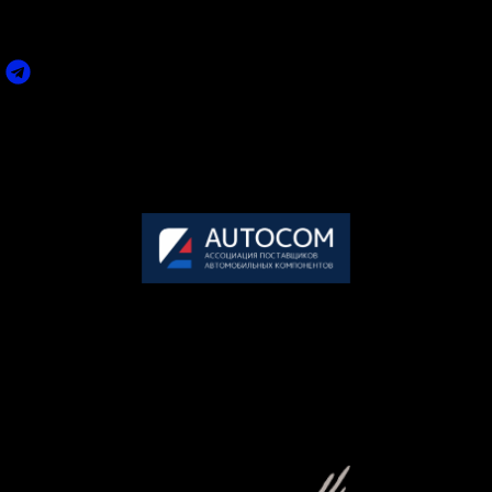
ПО ВСЕМ ИНТЕРЕСУЮЩИМ ВАС ВОПРОСАМ ВЫ
МОЖЕТЕ СВЯЗАТЬСЯ С НАМИ:
Задать вопрос
Пн-Пт: 09.00-18.00 (по мск.)
Сб-Вс: выходной
+7 495 858-52-99
Организатор премии
АВТОКОМ
— крупнейшее объединение участников рынка
послегарантийного обслуживания автомобилей в России.
117246, г. Москва, Научный проезд, дом 17, офис 8-30
Генеральный партнер