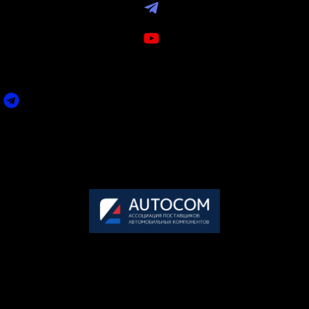
Telegram
Youtube
ПО ВСЕМ ИНТЕРЕСУЮЩИМ ВАС ВОПРОСАМ ВЫ
МОЖЕТЕ СВЯЗАТЬСЯ С НАМИ:
Задать вопрос
Пн-Пт: 09.00-18.00 (по мск.)
Сб-Вс: выходной
+7 495 858-52-99
Организатор премии
АВТОКОМ
— крупнейшее объединение участников рынка
послегарантийного обслуживания автомобилей в России.
117246, г. Москва, Научный проезд, дом 17, офис 8-30