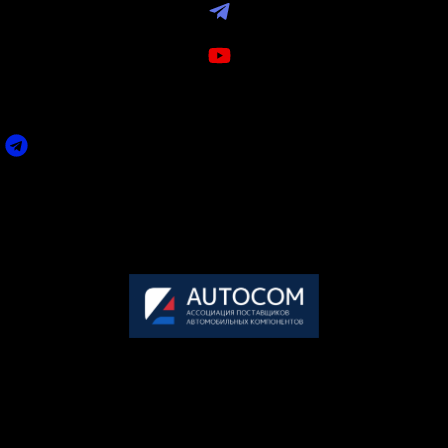
Telegram
Youtube
ПО ВСЕМ ИНТЕРЕСУЮЩИМ ВАС ВОПРОСАМ ВЫ
МОЖЕТЕ СВЯЗАТЬСЯ С НАМИ:
Задать вопрос
Пн-Пт: 09.00-18.00 (по мск.)
Сб-Вс: выходной
+7 495 858-52-99
Организатор премии
АВТОКОМ
— крупнейшее объединение участников рынка
послегарантийного обслуживания автомобилей в России.
117246, г. Москва, Научный проезд, дом 17, офис 8-30