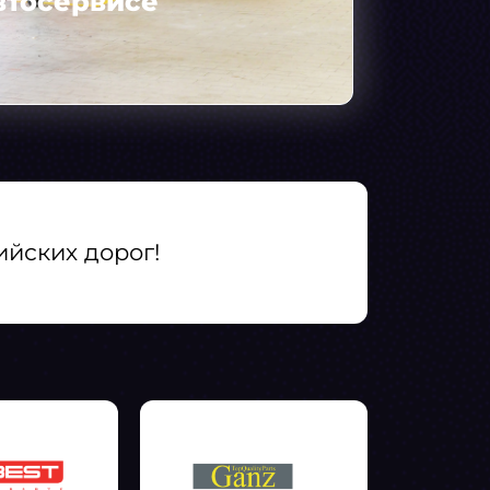
втосервисе
ийских дорог!