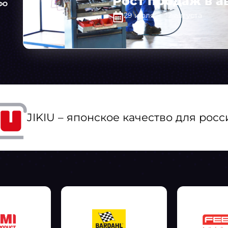
Рост продаж в а
ФО
29 июля — 12 августа
JIKIU – японское качество для росс