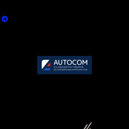
ПО ВСЕМ ИНТЕРЕСУЮЩИМ ВАС ВОПРОСАМ ВЫ
МОЖЕТЕ СВЯЗАТЬСЯ С НАМИ:
Задать вопрос
Пн-Пт: 09.00-18.00 (по мск.)
Сб-Вс: выходной
+7 495 858-52-99
Организатор премии
АВТОКОМ
— крупнейшее объединение участников рынка
послегарантийного обслуживания автомобилей в России.
117246, г. Москва, Научный проезд, дом 17, офис 8-30
Генеральный партнер