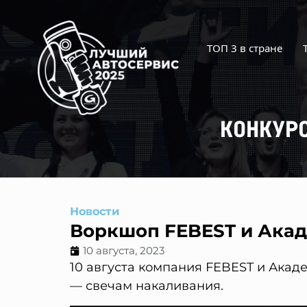
Перейти
к
содержимому
ТОП 3 в стране
КОНКУР
Новости
Воркшоп FEBEST и Ака
10 августа, 2023
10 августа компания FEBEST и Ака
— свечам накаливания.