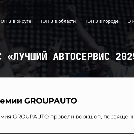
ТОП 3 в округе
ТОП 3 в области
ТОП 3 в городе
О 
С «ЛУЧШИЙ АВТОСЕРВИС 202
демии GROUPAUTO
демия GROUPAUTO провели воркшоп, посвящен