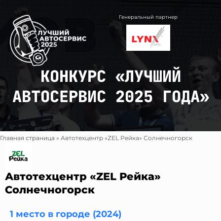
Перейти
к
Генеральный партнер
содержимому
КОНКУРС «ЛУЧШИЙ
АВТОСЕРВИС 2025 ГОДА»
Главная страница
»
Автотехцентр «ZEL Рейка» Солнечногорск
Автотехцентр «ZEL Рейка»
Солнечногорск
1 место в городе (2024)