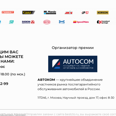
Организатор премии
ЩИМ ВАС
Ы МОЖЕТЕ
 НАМИ:
рос
18.00 (по мск.)
АВТОКОМ
— крупнейшее объединение
52-99
участников рынка послегарантийного
обслуживания автомобилей в России.
117246, г. Москва, Научный проезд, дом 17, офис 8-30
нальных данных
Отправляя заявки с сайта bestcto.ru, вы выражаете своё сог