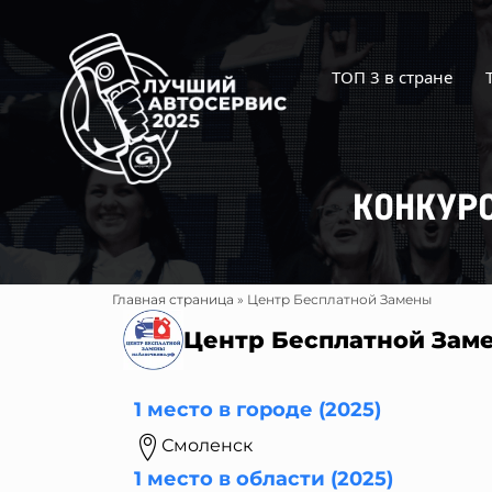
Перейти
к
содержимому
ТОП 3 в стране
КОНКУР
Главная страница
»
Центр Бесплатной Замены
Центр Бесплатной Зам
1 место в городе (2025)
Смоленск
1 место в области (2025)