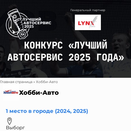
Перейти
к
Генеральный партнер
содержимому
КОНКУРС «ЛУЧШИЙ
АВТОСЕРВИС 2025 ГОДА»
Главная страница
»
Хобби-Авто
Хобби-Авто
1 место в городе (2024, 2025)
Выборг